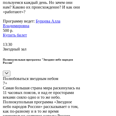
пользуемся каждый день. Но зачем они
нам? Каково их происхождение? И как они
«работают»?
Программу ведет:
Бурцева Алла
Владимировна
500 р.
Купить билет
13:30
Звездный зал
Полнокупольная программа "Звездное небо народов
России"
Полюбоваться звездным небом
7+
Самая большая страна мира раскинулась на
11 часовых поясов, и над ее просторами
веками сияло одно и то же небо.
Полнокупольная программа «Звездное
небо народов России» рассказывает о том,
как по-разному и в то же время
удивительно созвучно народы России