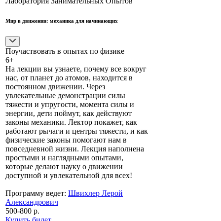
Лаборатория Занимательных Опытов
Мир в движении: механика для начинающих
Поучаствовать в опытах по физике
6+
На лекции вы узнаете, почему все вокруг
нас, от планет до атомов, находится в
постоянном движении. Через
увлекательные демонстрации силы
тяжести и упругости, момента силы и
энергии, дети поймут, как действуют
законы механики. Лектор покажет, как
работают рычаги и центры тяжести, и как
физические законы помогают нам в
повседневной жизни. Лекция наполнена
простыми и наглядными опытами,
которые делают науку о движении
доступной и увлекательной для всех!
Программу ведет:
Швихлер Лерой
Александрович
500-800 р.
Купить билет