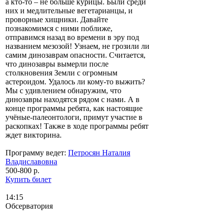
а кто-то – не больше курицы. Были среди
них и медлительные вегетарианцы, и
проворные хищники. Давайте
познакомимся с ними поближе,
отправимся назад во времени в эру под
названием мезозой! Узнаем, не грозили ли
самим динозаврам опасности. Считается,
что динозавры вымерли после
столкновения Земли с огромным
астероидом. Удалось ли кому-то выжить?
Мы с удивлением обнаружим, что
динозавры находятся рядом с нами. А в
конце программы ребята, как настоящие
учёные-палеонтологи, примут участие в
раскопках! Также в ходе программы ребят
ждет викторина.
Программу ведет:
Петросян Наталия
Владиславовна
500-800 р.
Купить билет
14:15
Обсерватория