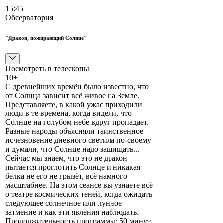
15:45
Обсерватория
"Дракон, пожирающий Солнце"
Посмотреть в телескопы
10+
С древнейших времён было известно, что
от Солнца зависит всё живое на Земле.
Представляете, в какой ужас приходили
люди в те времена, когда видели, что
Солнце на голубом небе вдруг пропадает.
Разные народы объясняли таинственное
исчезновение дневного светила по-своему
и думали, что Солнце надо защищать...
Сейчас мы знаем, что это не дракон
пытается проглотить Солнце и никакая
белка не его не грызёт, всё намного
масштабнее. На этом сеансе вы узнаете всё
о театре космических теней, когда ожидать
следующее солнечное или лунное
затмение и как эти явления наблюдать.
Продолжительность программы: 50 минут