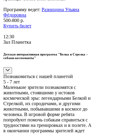
Программу ведет:
Разницина Ульяна
Фёдоровна
500-800 р.
Купить билет
12:30
Зал Планетка
Детская интерактивная программа "Белка и Стрелка –
собаки-космонавты"
Познакомиться с нашей планетой
5 - 7 лет
Маленькие зрители познакомятся с
животными, стоявшими у истоков
космической эры: легендарными Белкой и
Стрелкой, их сородичами, и другими
животными, побывавшими в космосе до
человека. В игровой форме ребята
попробуют помочь собакам справиться с
трудностями на тренировках и в полете. А
в окончании программы зрителей ждет