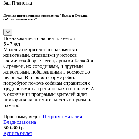
Зал Планетка
Детская интерактивная программа "Белка и Стрелка –
собаки-космонавты"
Познакомиться с нашей планетой
5 - 7 лет
Маленькие зрители познакомятся с
животными, стоявшими у истоков
космической эры: легендарными Белкой и
Стрелкой, их сородичами, и другими
животными, побывавшими в космосе до
человека. В игровой форме ребята
попробуют помочь собакам справиться с
трудностями на тренировках и в полете. А
в окончании программы зрителей ждет
викторина на внимательность и призы на
память!
Программу ведет:
Петросян Наталия
Владиславовна
500-800 р.
Купить билет