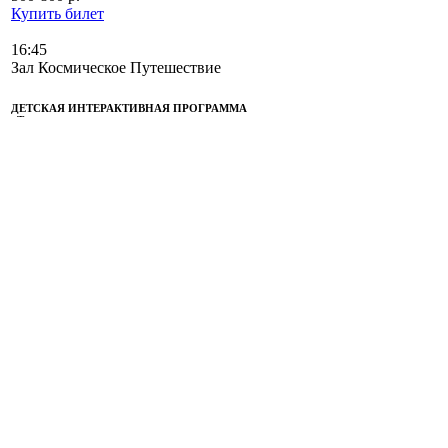
Купить билет
16:45
Зал Космическое Путешествие
ДЕТСКАЯ ИНТЕРАКТИВНАЯ ПРОГРАММА
«Таинственные спутники планет»
Отправиться в космический полет
5 - 7 лет
Самые смелые и отважные Космические
исследователи совершат
головокружительный полет, в ходе
которого познакомятся с крупнейшими
спутниками больших планет и определят
границы Солнечной системы.
Программу ведет:
Разницина Ульяна
Фёдоровна
500-800 р.
Купить билет
17:00