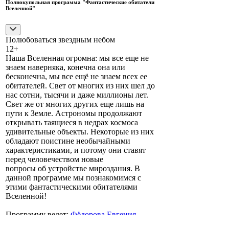
Полнокупольная программа "Фантастические обитатели
Вселенной"
Полюбоваться звездным небом
12+
Наша Вселенная огромна: мы все еще не
знаем наверняка, конечна она или
бесконечна, мы все ещё не знаем всех ее
обитателей. Свет от многих из них шел до
нас сотни, тысячи и даже миллионы лет.
Свет же от многих других еще лишь на
пути к Земле. Астрономы продолжают
открывать таящиеся в недрах космоса
удивительные объекты. Некоторые из них
обладают поистине необычайными
характеристиками, и потому они ставят
перед человечеством новые
вопросы об устройстве мироздания. В
данной программе мы познакомимся с
этими фантастическими обитателями
Вселенной!
Программу ведет:
Фёдорова Евгения
Игоревна