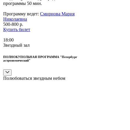
программы 50 мин.
Программу ведет:
Смирнова Мария
Николаевна
500-800 р.
Купить билет
18:00
Звездный зал
ПОЛНОКУПОЛЬНАЯ ПРОГРАММА "Петербург
астрономический"
Полюбоваться звездным небом
9+
«Будущего месяца в первый день будет
великое солнечное затмение», — писал
Петр I о затмении 1706 года. Император с
детства увлекался астрономией, понимал
ее значение для мореплавания, и к 16
годам почти в совершенстве овладел
измерениями с помощью астролябии,
основного инструмента того времени для