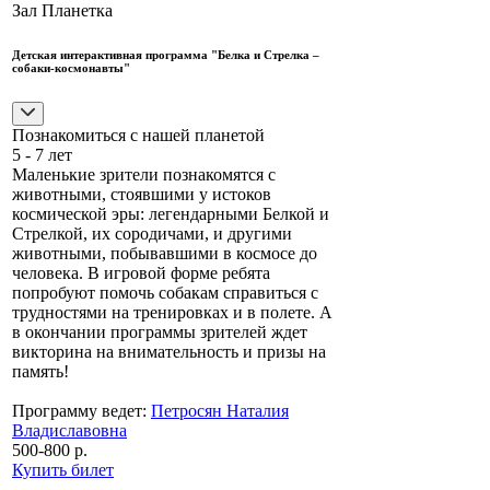
Зал Планетка
Детская интерактивная программа "Белка и Стрелка –
собаки-космонавты"
Познакомиться с нашей планетой
5 - 7 лет
Маленькие зрители познакомятся с
животными, стоявшими у истоков
космической эры: легендарными Белкой и
Стрелкой, их сородичами, и другими
животными, побывавшими в космосе до
человека. В игровой форме ребята
попробуют помочь собакам справиться с
трудностями на тренировках и в полете. А
в окончании программы зрителей ждет
викторина на внимательность и призы на
память!
Программу ведет:
Петросян Наталия
Владиславовна
500-800 р.
Купить билет