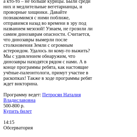
а кто-то – не больше курицы. Были среди
них и медлительные вегетарианцы, и
проворные хищники. Давайте
познакомимся с ними поближе,
отправимся назад во времени в эру под
названием мезозой! Узнаем, не грозили ли
самим динозаврам опасности. Считается,
что динозавры вымерли после
столкновения Земли с огромным
астероидом. Удалось ли кому-то выжить?
Мы с удивлением обнаружим, что
динозавры находятся рядом с нами. А в
конце программы ребята, как настоящие
учёные-палеонтологи, примут участие в
раскопках! Также в ходе программы ребят
ждет викторина.
Программу ведет:
Петросян Наталия
Владиславовна
500-800 р.
Купить билет
14:15
Обсерватория