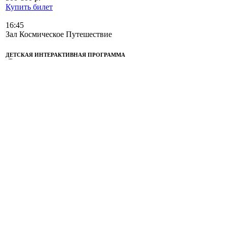
Купить билет
16:45
Зал Космическое Путешествие
ДЕТСКАЯ ИНТЕРАКТИВНАЯ ПРОГРАММА
«Таинственные спутники планет»
Отправиться в космический полет
5 - 7 лет
Самые смелые и отважные Космические
исследователи совершат
головокружительный полет, в ходе
которого познакомятся с крупнейшими
спутниками больших планет и определят
границы Солнечной системы.
Программу ведет:
Разницина Ульяна
Фёдоровна
500-800 р.
Купить билет
17:00