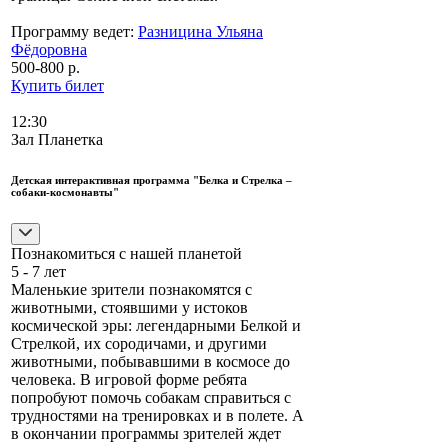
Программу ведет:
Разницина Ульяна
Фёдоровна
500-800 р.
Купить билет
12:30
Зал Планетка
Детская интерактивная программа "Белка и Стрелка –
собаки-космонавты"
Познакомиться с нашей планетой
5 - 7 лет
Маленькие зрители познакомятся с
животными, стоявшими у истоков
космической эры: легендарными Белкой и
Стрелкой, их сородичами, и другими
животными, побывавшими в космосе до
человека. В игровой форме ребята
попробуют помочь собакам справиться с
трудностями на тренировках и в полете. А
в окончании программы зрителей ждет