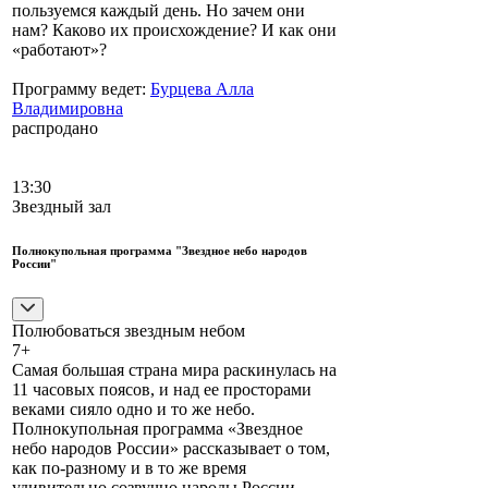
пользуемся каждый день. Но зачем они
нам? Каково их происхождение? И как они
«работают»?
Программу ведет:
Бурцева Алла
Владимировна
распродано
13:30
Звездный зал
Полнокупольная программа "Звездное небо народов
России"
Полюбоваться звездным небом
7+
Самая большая страна мира раскинулась на
11 часовых поясов, и над ее просторами
веками сияло одно и то же небо.
Полнокупольная программа «Звездное
небо народов России» рассказывает о том,
как по-разному и в то же время
удивительно созвучно народы России