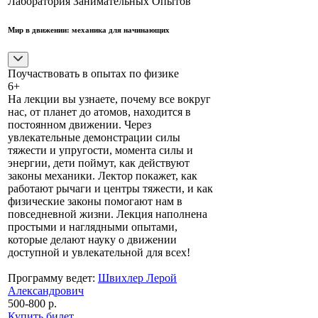
Лаборатория Занимательных Опытов
Мир в движении: механика для начинающих
Поучаствовать в опытах по физике
6+
На лекции вы узнаете, почему все вокруг
нас, от планет до атомов, находится в
постоянном движении. Через
увлекательные демонстрации силы
тяжести и упругости, момента силы и
энергии, дети поймут, как действуют
законы механики. Лектор покажет, как
работают рычаги и центры тяжести, и как
физические законы помогают нам в
повседневной жизни. Лекция наполнена
простыми и наглядными опытами,
которые делают науку о движении
доступной и увлекательной для всех!
Программу ведет:
Швихлер Лерой
Александрович
500-800 р.
Купить билет