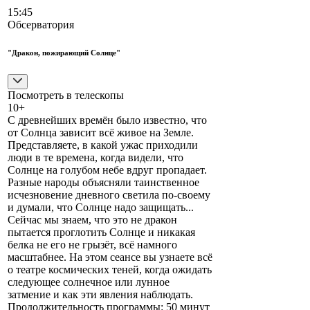
15:45
Обсерватория
"Дракон, пожирающий Солнце"
Посмотреть в телескопы
10+
С древнейших времён было известно, что
от Солнца зависит всё живое на Земле.
Представляете, в какой ужас приходили
люди в те времена, когда видели, что
Солнце на голубом небе вдруг пропадает.
Разные народы объясняли таинственное
исчезновение дневного светила по-своему
и думали, что Солнце надо защищать...
Сейчас мы знаем, что это не дракон
пытается проглотить Солнце и никакая
белка не его не грызёт, всё намного
масштабнее. На этом сеансе вы узнаете всё
о театре космических теней, когда ожидать
следующее солнечное или лунное
затмение и как эти явления наблюдать.
Продолжительность программы: 50 минут