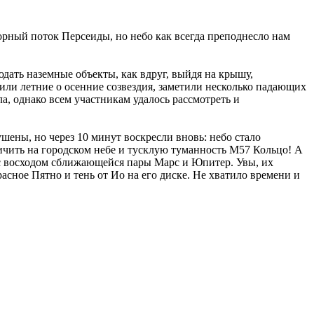
рный поток Персеиды, но небо как всегда преподнесло нам
ать наземные объекты, как вдруг, выйдя на крышу,
ли летние о осенние созвездия, заметили несколько падающих
а, однако всем участникам удалось рассмотреть и
ушены, но через 10 минут воскресли вновь: небо стало
ичить на городском небе и тусклую туманность М57 Кольцо! А
нс восходом сближающейся пары Марс и Юпитер. Увы, их
сное Пятно и тень от Ио на его диске. Не хватило времени и