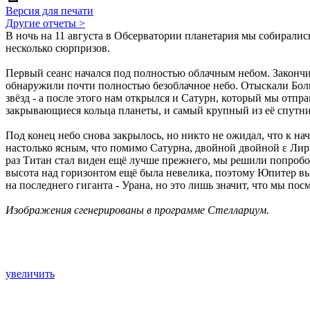
Версия для печати
Другие отчеты >
В ночь на 11 августа в Обсерватории планетария мы собирали
несколько сюрпризов.
Первый сеанс начался под полностью облачным небом. Закончи
обнаружили почти полностью безоблачное небо. Отыскали Бол
звёзд - а после этого нам открылся и Сатурн, который мы отпр
закрывающиеся кольца планеты, и самый крупный из её спутни
Под конец небо снова закрылось, но никто не ожидал, что к на
настолько ясным, что помимо Сатурна, двойной двойной ε Лир
раз Титан стал виден ещё лучше прежнего, мы решили попробо
высота над горизонтом ещё была невелика, поэтому Юпитер выг
на последнего гиганта - Урана, но это лишь значит, что мы по
Изображения сгенерированы в программе Стеллариум.
увеличить