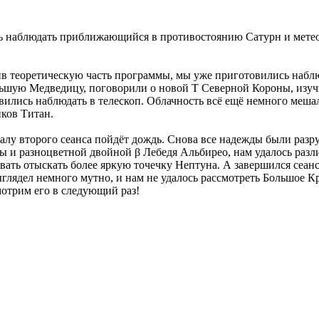
сь наблюдать приближающийся в противостоянию Сатурн и метео
в теоретическую часть программы, мы уже приготовились наблюд
ьшую Медведицу, поговорили о новой Т Северной Короны, изучи
авились наблюдать в телескоп. Облачность всё ещё немного мешал
ков Титан.
чалу второго сеанса пойдёт дождь. Снова все надежды были разр
ы и разноцветной двойной β Лебедя Альбирео, нам удалось разл
вать отыскать более яркую точечку Нептуна. А завершился сеа
лядел немного мутно, и нам не удалось рассмотреть Большое Кра
смотрим его в следующий раз!