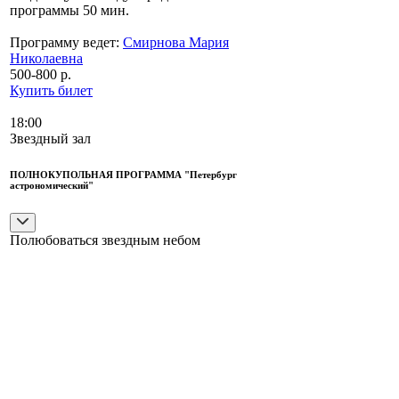
программы 50 мин.
Программу ведет:
Смирнова Мария
Николаевна
500-800 р.
Купить билет
18:00
Звездный зал
ПОЛНОКУПОЛЬНАЯ ПРОГРАММА "Петербург
астрономический"
Полюбоваться звездным небом
9+
«Будущего месяца в первый день будет
великое солнечное затмение», — писал
Петр I о затмении 1706 года. Император с
детства увлекался астрономией, понимал
ее значение для мореплавания, и к 16
годам почти в совершенстве овладел
измерениями с помощью астролябии,
основного инструмента того времени для