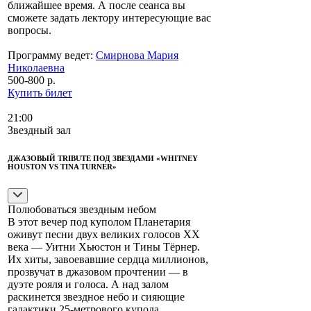
ближайшее время. А после сеанса вы
сможете задать лектору интересующие вас
вопросы.
Программу ведет:
Смирнова Мария
Николаевна
500-800 р.
Купить билет
21:00
Звездный зал
ДЖАЗОВЫЙ TRIBUTE ПОД ЗВЕЗДАМИ «WHITNEY
HOUSTON VS TINA TURNER»
Полюбоваться звездным небом
В этот вечер под куполом Планетария
оживут песни двух великих голосов XX
века — Уитни Хьюстон и Тины Тёрнер.
Их хиты, завоевавшие сердца миллионов,
прозвучат в джазовом прочтении — в
дуэте рояля и голоса. А над залом
раскинется звездное небо и сияющие
галактики 25-метрового купола