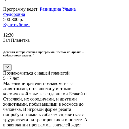
Программу ведет:
Разницина Ульяна
Фёдоровна
500-800 р.
Купить билет
12:30
Зал Планетка
Детская интерактивная программа "Белка и Стрелка –
собаки-космонавты"
Познакомиться с нашей планетой
5 - 7 лет
Маленькие зрители познакомятся с
животными, стоявшими у истоков
космической эры: легендарными Белкой и
Стрелкой, их сородичами, и другими
животными, побывавшими в космосе до
человека. В игровой форме ребята
попробуют помочь собакам справиться с
трудностями на тренировках и в полете. А
в окончании программы зрителей ждет