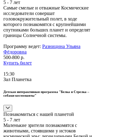
5 - 7 лет
Самые смелые и отважные Космические
исследователи совершат
головокружительный полет, в ходе
которого познакомятся с крупнейшими
спутниками больших планет и определят
границы Солнечной системы.
Программу ведет:
Разницина Ульяна
Фёдоровна
500-800 р.
Купить билет
15:30
Зал Планетка
Детская интерактивная программа "Белка и Стрелка –
собаки-космонавты"
Познакомиться с нашей планетой
5 - 7 лет
Маленькие зрители познакомятся с
животными, стоявшими у истоков
космической эры: легендарными Белкой и