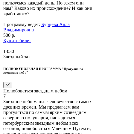
пользуемся каждый день. Но зачем они
нам? Каково их происхождение? И как они
«работают»?
Программу ведет:
Бурцева Алла
Владимировна
500 р.
Купить билет
13:30
Звездный зал
ПОЛНОКУПОЛЬНАЯ ПРОГРАММА "Прогулка по
звездному небу"
Полюбоваться звездным небом
7+
Звездное небо манит человечество с самых
древних времен. Мы предлагаем вам
прогуляться по самым ярким созвездиям
северного полушария, насладиться
петербургским звездным небом всех
сезонов, полюбоваться Млечным Путем и,
конечно, загадать заветное желание на