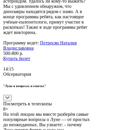
астероидом. Удалось ли кому-то выжить?
Мы с удивлением обнаружим, что
динозавры находятся рядом с нами. А в
конце программы ребята, как настоящие
учёные-палеонтологи, примут участие в
раскопках! Также в ходе программы ребят
ждет викторина.
Программу ведет:
Петросян Наталия
Владиславовна
500-800 р.
Купить билет
14:15
Обсерватория
"Луна в вопросах и ответах"
Посмотреть в телескопы
8+
На этой лекции мы вместе разберём самые
популярные вопросы о Луне — от простых
до неожиданных. Вы узнаете: – почему
Луна меняет форму и куда она