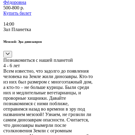
Фёдоровна
500-800 р.
Купить билет
14:00
Зал Планетка
Мезозой: Эра динозавров
Познакомиться с нашей планетой
4 - 6 лет
Всем известно, что задолго до появления
человека на Земле жили динозавры. Кто-то
из них был размером с многоэтажный дом,
а кто-то – не больше курицы. Были среди
них и медлительные вегетарианцы, и
проворные хищники. Давайте
познакомимся с ними поближе,
отправимся назад во времени в эру под
названием мезозой! Узнаем, не грозили ли
самим динозаврам опасности. Считается,
что динозавры вымерли после
столкновения Земли с огромным